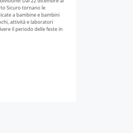
ndivisione! Dal 22 dicembre al
giugno all’11 
rto Sicuro tornano le
12 – 25 agosto
dicate a bambine e bambini
Gavardo, in un
chi, attività e laboratori
passo dal Lago 
vere il periodo delle feste in
da fare insiem
LEGGI TUTTO