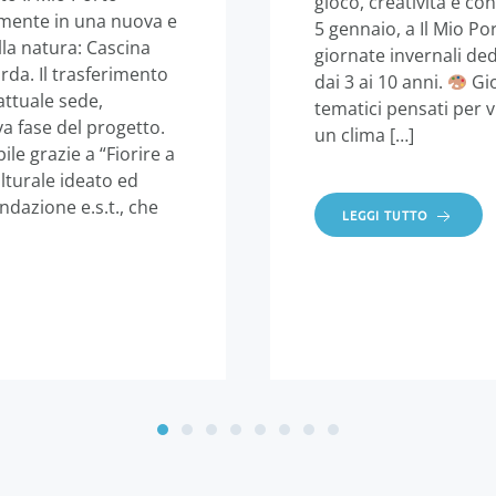
gioco, creatività e co
vamente in una nuova e
5 gennaio, a Il Mio Po
la natura: Cascina
giornate invernali de
da. Il trasferimento
dai 3 ai 10 anni.
Gio
attuale sede,
tematici pensati per vi
va fase del progetto.
un clima […]
le grazie a “Fiorire a
lturale ideato ed
dazione e.s.t., che
LEGGI TUTTO