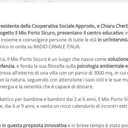
esidente della Cooperativa Sociale Approdo, e Chiara Cher
ogetto Il Mio Porto Sicuro, presentano il centro educativo
in
 insieme e coinvolgere persone di tutte le età
in un’intervis
ico in onda su RADIO CANALE ITALIA.
a, Il Mio Porto Sicuro è un luogo che nasce come
soluzione
nfanzia
, e fonda la sua filosofia sulla
psicologia ambientale e 
i trova all’interno di una villa con un parco di 3000 mq, in cui
con la natura, seguendo con attenzione i suoi cicli e le sue
’energia e la serenità che è capace di donare.
dattico per bambine e bambini dai 2 ai 6 anni, Il Mio Porto S
 dai 6 ai 9 anni, e vanta un ricco calendario di incontri extra
 in questa proposta innovativa
e in breve tempo è stato pos